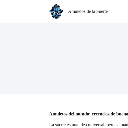
S
a
Amuletos de la Suerte
l
t
a
r
a
l
c
o
n
t
e
n
i
d
o
Amuletos del mundo: creencias de buena
La suerte es una idea universal, pero se man