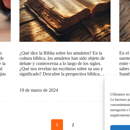
n
¿Qué dice la Biblia sobre los amuletos? En la
En el
 de
cultura bíblica, los amuletos han sido objeto de
suert
 la
debate y controversia a lo largo de los siglos.
entre
al
¿Qué nos revelan las escrituras sobre su uso y
sabes 
gías
significado? Descubre la perspectiva bíblica…
Sumér
objet
19 de marzo de 2024
18 de
Utilizamos tec
Lo hacemos par
consentimiento
navegación o l
negativamente 
1
2