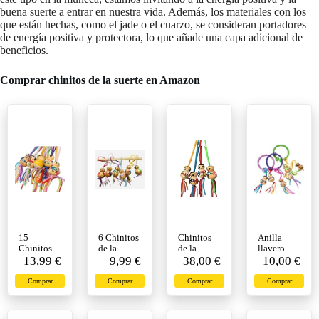
buena suerte a entrar en nuestra vida. Además, los materiales con los
que están hechas, como el jade o el cuarzo, se consideran portadores
de energía positiva y protectora, lo que añade una capa adicional de
beneficios.
Comprar chinitos de la suerte en Amazon
15
6 Chinitos
Chinitos
Anilla
Chinitos
de la
de la
llavero
de la
13,99 €
Suerte,
9,99 €
Suerte -
38,00 €
metal
10,00 €
Suerte con
tamaño
Bolsa 60
color con
cordel,
grande 2
Unidades
chinitos de
Comprar
Comprar
Comprar
Comprar
surtido de
cm, con
.Cada
la suerte -3
color
cordel,
Chinito de
anillas y 6
surtidos de
Madera
chinitos de