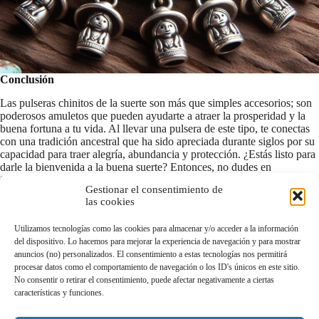
Conclusión
Las pulseras chinitos de la suerte son más que simples accesorios; son
poderosos amuletos que pueden ayudarte a atraer la prosperidad y la
buena fortuna a tu vida. Al llevar una pulsera de este tipo, te conectas
con una tradición ancestral que ha sido apreciada durante siglos por su
capacidad para traer alegría, abundancia y protección. ¿Estás listo para
darle la bienvenida a la buena suerte? Entonces, no dudes en
incorporar una pulsera chinitos de la suerte en tu vida y deja que la
Gestionar el consentimiento de
magia comience a fluir.
las cookies
Otros amuletos de la suerte que podrían interesarte
Utilizamos tecnologías como las cookies para almacenar y/o acceder a la información
del dispositivo. Lo hacemos para mejorar la experiencia de navegación y para mostrar
anuncios (no) personalizados. El consentimiento a estas tecnologías nos permitirá
procesar datos como el comportamiento de navegación o los ID's únicos en este sitio.
No consentir o retirar el consentimiento, puede afectar negativamente a ciertas
características y funciones.
Amuleto de Yin Yang: Significado, poder y protección
Descubre el poder del nudo de la bruja para protegerte y atraer la buena suerte
Descubre el poderoso significado del Árbol de la Vida
Descubre la Llave de la Suerte y su significado espiritual