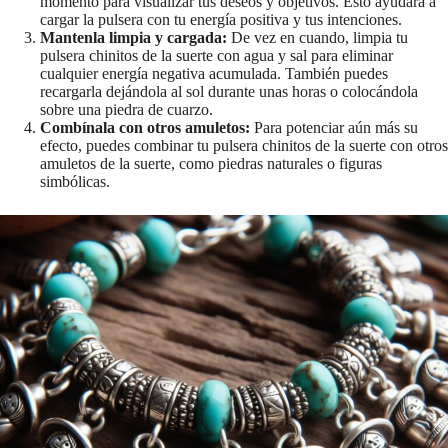
momento para visualizar tus deseos y objetivos. Esto ayudará a
mochilas,
favores del
cargar la pulsera con tu energía positiva y tus intenciones.
cremallera
Partido
Mantenla limpia y cargada:
De vez en cuando, limpia tu
s.
pulsera chinitos de la suerte con agua y sal para eliminar
Bagcharms
cualquier energía negativa acumulada. También puedes
recargarla dejándola al sol durante unas horas o colocándola
sobre una piedra de cuarzo.
Combínala con otros amuletos:
Para potenciar aún más su
efecto, puedes combinar tu pulsera chinitos de la suerte con otros
amuletos de la suerte, como piedras naturales o figuras
simbólicas.