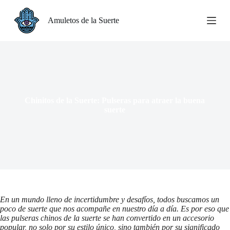
S
a
Amuletos de la Suerte
l
t
a
r
a
l
c
o
Chinitos de la Suerte: Pulseras para atraer la buena
n
suerte
t
e
n
i
d
o
En un mundo lleno de incertidumbre y desafíos, todos buscamos un
poco de suerte que nos acompañe en nuestro día a día. Es por eso que
las
pulseras chinos de la suerte
se han convertido en un accesorio
popular, no solo por su estilo único, sino también por su significado