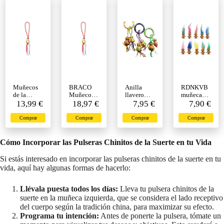
color
con su
madera
Cordel (no
con cordel
Son
- surtido
Pulseras)
colores
Surtido
Colores.
Muñecos
BRACO
Anilla
RDNKVB
de la
Muñecos
llavero
muñeca
Suerte - 20
13,99 €
de la
18,97 €
metal
7,95 €
Suerte,10p
7,90 €
Unidades -
Suerte - 30
colores
cs Mini
10 Colores
Unidades -
con cierre
muñecos
Comprar
Comprar
Comprar
Comprar
de Cordel -
10 Colores
mosquetón
Troll, PVC
Auténticos
de Cordel -
y 2
Vintage
Amuletos
Auténticos
chinitos de
Trolls,
Cómo Incorporar las Pulseras Chinitos de la Suerte en tu Vida
de los
Amuletos
la suerte
Mini
Años 80 y
de Madera
con cordel
Figuras de
Si estás interesado en incorporar las pulseras chinitos de la suerte en tu
90 - para
de los
: un
acción,
vida, aquí hay algunas formas de hacerlo:
Pulseras
Años 80 y
Chinito
3cm,
Colgantes
90 - para
grande 2
Adorable
Mochilas
Pulseras
cm y el
colección
Llévala puesta todos los días:
Lleva tu pulsera chinitos de la
Estuches
Colgantes
otro
de Chicos
suerte en la muñeca izquierda, que se considera el lado receptivo
Retrovisor
Mochilas
tamaño
Lindos,
del cuerpo según la tradición china, para maximizar su efecto.
- Incluye
Estuches
normal,
Proyecto
Programa tu intención:
Antes de ponerte la pulsera, tómate un
Bolsa
Retrovisor
para colgar
Escolar,
en bolsos,
artesanías,