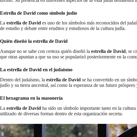
divino. Su presencia en diferentes aspectos de la vida judía demuestra l
Estrella de David como símbolo judío
La
estrella de David
es uno de los símbolos más reconocidos del judaís
de estudio y debate entre eruditos y estudiosos de la cultura judía.
Quién diseñó la estrella de David
Aunque no se sabe con certeza quién diseñó la
estrella de David
, se 
que otras apuntan a que su uso se popularizó posteriormente en la com
La estrella de David en el judaísmo
Dentro del judaísmo, la
estrella de David
se ha convertido en un símbol
judío y su tierra ancestral, así como la esperanza de un futuro próspero 
El hexagrama en la masonería
La
estrella de David
ha sido un símbolo importante tanto en la cultura 
utilizado de diversas formas dentro de esta organización secreta.