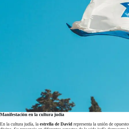
Manifestación en la cultura judía
En la cultura judía, la
estrella de David
representa la unión de opuestos