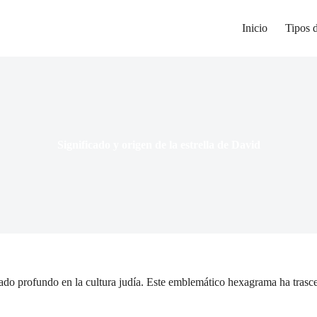
Inicio
Tipos 
Significado y origen de la estrella de David
cado profundo en la cultura judía. Este emblemático hexagrama ha trasc