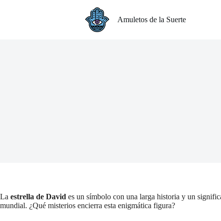
S
a
Amuletos de la Suerte
l
t
a
r
a
l
c
o
n
t
e
n
i
d
o
La
estrella de David
es un símbolo con una larga historia y un signifi
mundial. ¿Qué misterios encierra esta enigmática figura?