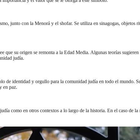
a importancia y el valor que se le otorga a este símbolo.
mo, junto con la Menorá y el shofar. Se utiliza en sinagogas, objetos r
cree que su origen se remonta a la Edad Media. Algunas teorías sugiere
unidad judía.
o de identidad y orgullo para la comunidad judía en todo el mundo. Su p
y en paz.
judía como en otros contextos a lo largo de la historia. En el caso de l